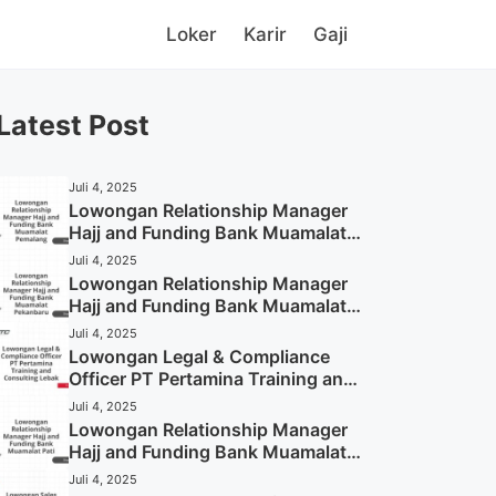
Loker
Karir
Gaji
Latest Post
Juli 4, 2025
Lowongan Relationship Manager
Hajj and Funding Bank Muamalat
Pemalang Tahun 2025
Juli 4, 2025
Lowongan Relationship Manager
Hajj and Funding Bank Muamalat
Pekanbaru Tahun 2025 (Apply
Juli 4, 2025
Now)
Lowongan Legal & Compliance
Officer PT Pertamina Training and
Consulting Lebak Tahun 2025
Juli 4, 2025
(Apply Now)
Lowongan Relationship Manager
Hajj and Funding Bank Muamalat
Pati Tahun 2025 (Lamar
Juli 4, 2025