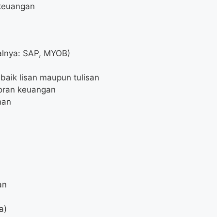
keuangan
alnya: SAP, MYOB)
baik lisan maupun tulisan
oran keuangan
nan
an
a)