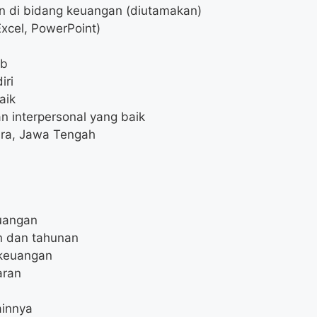
un di bidang keuangan (diutamakan)
Excel, PowerPoint)
ab
iri
aik
 interpersonal yang baik
ara, Jawa Tengah
uangan
n dan tahunan
 keuangan
aran
ainnya