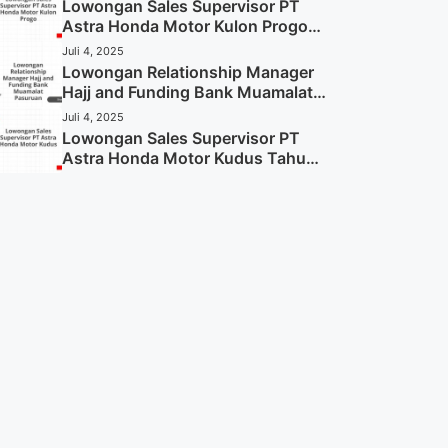
Sekarang)
Lowongan Sales Supervisor PT
Astra Honda Motor Kulon Progo
Tahun 2025 (Resmi)
Juli 4, 2025
Lowongan Relationship Manager
Hajj and Funding Bank Muamalat
Pasuruan Tahun 2025 (Apply
Juli 4, 2025
Now)
Lowongan Sales Supervisor PT
Astra Honda Motor Kudus Tahun
2025 (Lamar Sekarang)