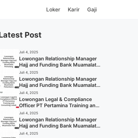
Loker
Karir
Gaji
Latest Post
Juli 4, 2025
Lowongan Relationship Manager
Hajj and Funding Bank Muamalat
Pemalang Tahun 2025
Juli 4, 2025
Lowongan Relationship Manager
Hajj and Funding Bank Muamalat
Pekanbaru Tahun 2025 (Apply
Juli 4, 2025
Now)
Lowongan Legal & Compliance
Officer PT Pertamina Training and
Consulting Lebak Tahun 2025
Juli 4, 2025
(Apply Now)
Lowongan Relationship Manager
Hajj and Funding Bank Muamalat
Pati Tahun 2025 (Lamar
Juli 4, 2025