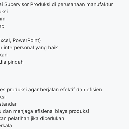
i Supervisor Produksi di perusahaan manufaktur
ksi
tim
wab
Excel, PowerPoint)
 interpersonal yang baik
ukan
edia pindah
produksi agar berjalan efektif dan efisien
ksi
standar
dan menjaga efisiensi biaya produksi
n pelatihan jika diperlukan
erkala