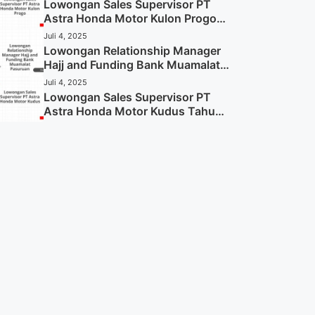
Sekarang)
Lowongan Sales Supervisor PT
Astra Honda Motor Kulon Progo
Tahun 2025 (Resmi)
Juli 4, 2025
Lowongan Relationship Manager
Hajj and Funding Bank Muamalat
Pasuruan Tahun 2025 (Apply
Juli 4, 2025
Now)
Lowongan Sales Supervisor PT
Astra Honda Motor Kudus Tahun
2025 (Lamar Sekarang)