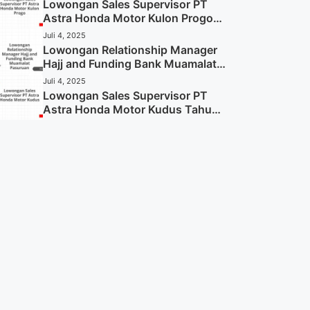
Sekarang)
Lowongan Sales Supervisor PT
Astra Honda Motor Kulon Progo
Tahun 2025 (Resmi)
Juli 4, 2025
Lowongan Relationship Manager
Hajj and Funding Bank Muamalat
Pasuruan Tahun 2025 (Apply
Juli 4, 2025
Now)
Lowongan Sales Supervisor PT
Astra Honda Motor Kudus Tahun
2025 (Lamar Sekarang)