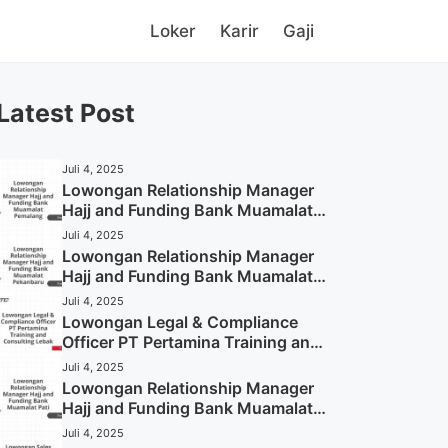
Loker
Karir
Gaji
Latest Post
Juli 4, 2025
Lowongan Relationship Manager
Hajj and Funding Bank Muamalat
Pemalang Tahun 2025
Juli 4, 2025
Lowongan Relationship Manager
Hajj and Funding Bank Muamalat
Pekanbaru Tahun 2025 (Apply
Juli 4, 2025
Now)
Lowongan Legal & Compliance
Officer PT Pertamina Training and
Consulting Lebak Tahun 2025
Juli 4, 2025
(Apply Now)
Lowongan Relationship Manager
Hajj and Funding Bank Muamalat
Pati Tahun 2025 (Lamar
Juli 4, 2025