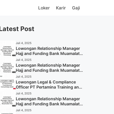
Loker
Karir
Gaji
Latest Post
Juli 4, 2025
Lowongan Relationship Manager
Hajj and Funding Bank Muamalat
Pemalang Tahun 2025
Juli 4, 2025
Lowongan Relationship Manager
Hajj and Funding Bank Muamalat
Pekanbaru Tahun 2025 (Apply
Juli 4, 2025
Now)
Lowongan Legal & Compliance
Officer PT Pertamina Training and
Consulting Lebak Tahun 2025
Juli 4, 2025
(Apply Now)
Lowongan Relationship Manager
Hajj and Funding Bank Muamalat
Pati Tahun 2025 (Lamar
Juli 4, 2025