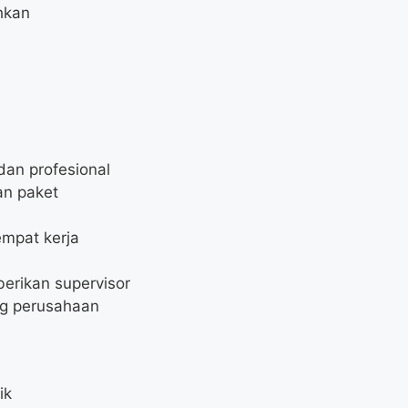
hkan
an profesional
an paket
empat kerja
erikan supervisor
g perusahaan
ik