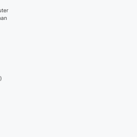
ter
nan
)