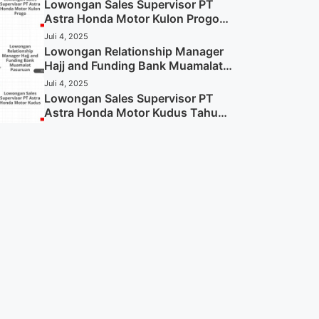
Sekarang)
Lowongan Sales Supervisor PT
Astra Honda Motor Kulon Progo
Tahun 2025 (Resmi)
Juli 4, 2025
Lowongan Relationship Manager
Hajj and Funding Bank Muamalat
Pasuruan Tahun 2025 (Apply
Juli 4, 2025
Now)
Lowongan Sales Supervisor PT
Astra Honda Motor Kudus Tahun
2025 (Lamar Sekarang)