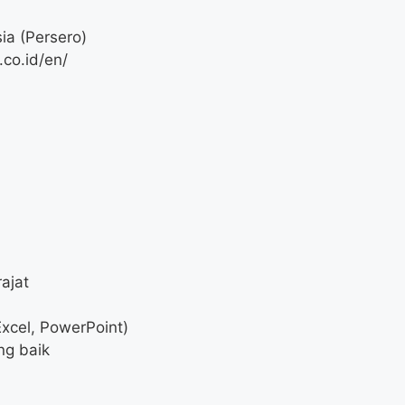
ia (Persero)
co.id/en/
ajat
Excel, PowerPoint)
ng baik