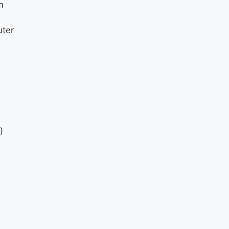
m
ter
)