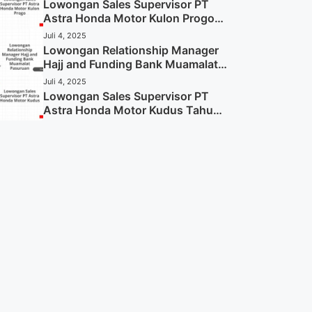
Sekarang)
Lowongan Sales Supervisor PT
Astra Honda Motor Kulon Progo
Tahun 2025 (Resmi)
Juli 4, 2025
Lowongan Relationship Manager
Hajj and Funding Bank Muamalat
Pasuruan Tahun 2025 (Apply
Juli 4, 2025
Now)
Lowongan Sales Supervisor PT
Astra Honda Motor Kudus Tahun
2025 (Lamar Sekarang)