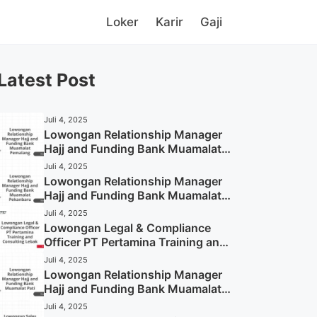
Loker
Karir
Gaji
Latest Post
Juli 4, 2025
Lowongan Relationship Manager
Hajj and Funding Bank Muamalat
Pemalang Tahun 2025
Juli 4, 2025
Lowongan Relationship Manager
Hajj and Funding Bank Muamalat
Pekanbaru Tahun 2025 (Apply
Juli 4, 2025
Now)
Lowongan Legal & Compliance
Officer PT Pertamina Training and
Consulting Lebak Tahun 2025
Juli 4, 2025
(Apply Now)
Lowongan Relationship Manager
Hajj and Funding Bank Muamalat
Pati Tahun 2025 (Lamar
Juli 4, 2025