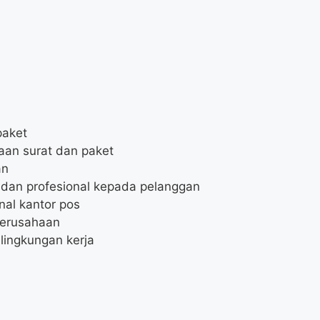
paket
an surat dan paket
an
dan profesional kepada pelanggan
al kantor pos
perusahaan
ingkungan kerja