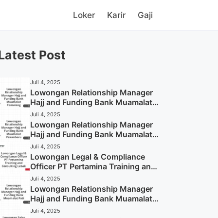
Loker
Karir
Gaji
Latest Post
Juli 4, 2025
Lowongan Relationship Manager
Hajj and Funding Bank Muamalat
Pemalang Tahun 2025
Juli 4, 2025
Lowongan Relationship Manager
Hajj and Funding Bank Muamalat
Pekanbaru Tahun 2025 (Apply
Juli 4, 2025
Now)
Lowongan Legal & Compliance
Officer PT Pertamina Training and
Consulting Lebak Tahun 2025
Juli 4, 2025
(Apply Now)
Lowongan Relationship Manager
Hajj and Funding Bank Muamalat
Pati Tahun 2025 (Lamar
Juli 4, 2025