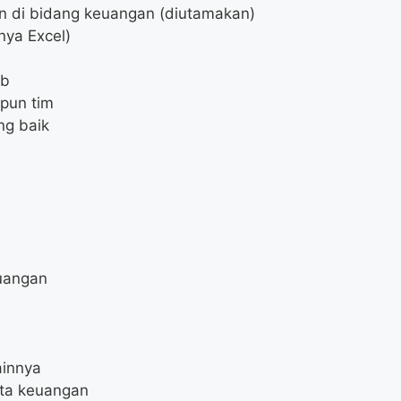
un di bidang keuangan (diutamakan)
nya Excel)
ab
pun tim
ng baik
uangan
ainnya
ata keuangan