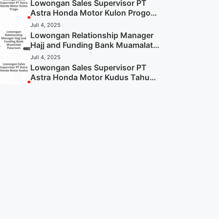
Sekarang)
Lowongan Sales Supervisor PT
Astra Honda Motor Kulon Progo
Tahun 2025 (Resmi)
Juli 4, 2025
Lowongan Relationship Manager
Hajj and Funding Bank Muamalat
Pasuruan Tahun 2025 (Apply
Juli 4, 2025
Now)
Lowongan Sales Supervisor PT
Astra Honda Motor Kudus Tahun
2025 (Lamar Sekarang)