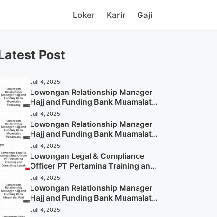
Loker
Karir
Gaji
Latest Post
Juli 4, 2025
Lowongan Relationship Manager
Hajj and Funding Bank Muamalat
Pemalang Tahun 2025
Juli 4, 2025
Lowongan Relationship Manager
Hajj and Funding Bank Muamalat
Pekanbaru Tahun 2025 (Apply
Juli 4, 2025
Now)
Lowongan Legal & Compliance
Officer PT Pertamina Training and
Consulting Lebak Tahun 2025
Juli 4, 2025
(Apply Now)
Lowongan Relationship Manager
Hajj and Funding Bank Muamalat
Pati Tahun 2025 (Lamar
Juli 4, 2025