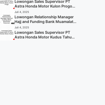
Sekarang)
Lowongan Sales Supervisor PT
Astra Honda Motor Kulon Progo
Tahun 2025 (Resmi)
Juli 4, 2025
Lowongan Relationship Manager
Hajj and Funding Bank Muamalat
Pasuruan Tahun 2025 (Apply
Juli 4, 2025
Now)
Lowongan Sales Supervisor PT
Astra Honda Motor Kudus Tahun
2025 (Lamar Sekarang)