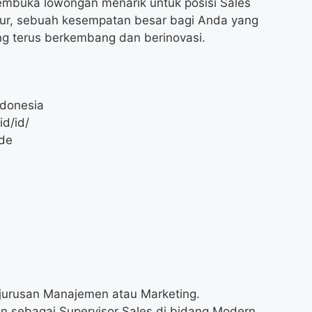
embuka lowongan menarik untuk posisi Sales
mur, sebuah kesempatan besar bagi Anda yang
ng terus berkembang dan berinovasi.
ndonesia
id/id/
ade
 jurusan Manajemen atau Marketing.
n sebagai Supervisor Sales di bidang Modern