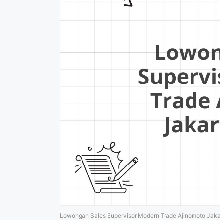
Lowongan Sales Supervisor Modern Trade Ajinomoto Jaka