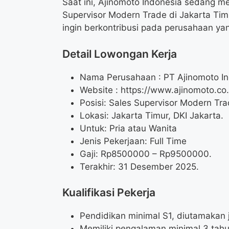
Saat ini, Ajinomoto Indonesia sedang m
Supervisor Modern Trade di Jakarta Ti
ingin berkontribusi pada perusahaan ya
Detail Lowongan Kerja
Nama Perusahaan :
PT Ajinomoto I
Website :
https://www.ajinomoto.co.
Posisi: Sales Supervisor Modern Tr
Lokasi: Jakarta Timur, DKI Jakarta.
Untuk: Pria atau Wanita
Jenis Pekerjaan: Full Time
Gaji: Rp
8500000
– Rp
9500000
.
Terakhir: 31 Desember 2025.
Kualifikasi Pekerja
Pendidikan minimal S1, diutamakan
Memiliki pengalaman minimal 3 tahu