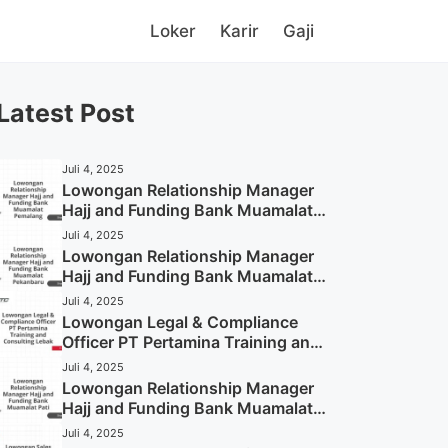
Loker
Karir
Gaji
Latest Post
Juli 4, 2025
Lowongan Relationship Manager
Hajj and Funding Bank Muamalat
Pemalang Tahun 2025
Juli 4, 2025
Lowongan Relationship Manager
Hajj and Funding Bank Muamalat
Pekanbaru Tahun 2025 (Apply
Juli 4, 2025
Now)
Lowongan Legal & Compliance
Officer PT Pertamina Training and
Consulting Lebak Tahun 2025
Juli 4, 2025
(Apply Now)
Lowongan Relationship Manager
Hajj and Funding Bank Muamalat
Pati Tahun 2025 (Lamar
Juli 4, 2025