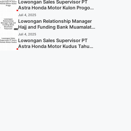
Sekarang)
Lowongan Sales Supervisor PT
Astra Honda Motor Kulon Progo
Tahun 2025 (Resmi)
Juli 4, 2025
Lowongan Relationship Manager
Hajj and Funding Bank Muamalat
Pasuruan Tahun 2025 (Apply
Juli 4, 2025
Now)
Lowongan Sales Supervisor PT
Astra Honda Motor Kudus Tahun
2025 (Lamar Sekarang)