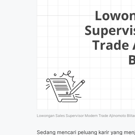
Lowongan Sales Supervisor Modern Trade Ajinomoto Blita
Sedang mencari peluang karir yang menj