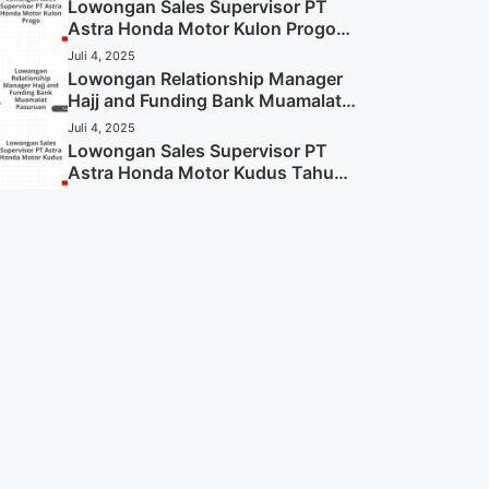
Sekarang)
Lowongan Sales Supervisor PT
Astra Honda Motor Kulon Progo
Tahun 2025 (Resmi)
Juli 4, 2025
Lowongan Relationship Manager
Hajj and Funding Bank Muamalat
Pasuruan Tahun 2025 (Apply
Juli 4, 2025
Now)
Lowongan Sales Supervisor PT
Astra Honda Motor Kudus Tahun
2025 (Lamar Sekarang)