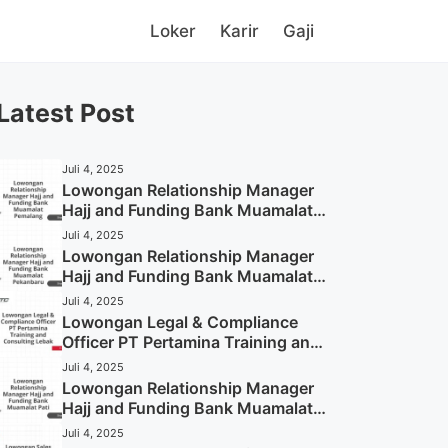
Loker
Karir
Gaji
Latest Post
Juli 4, 2025
Lowongan Relationship Manager
Hajj and Funding Bank Muamalat
Pemalang Tahun 2025
Juli 4, 2025
Lowongan Relationship Manager
Hajj and Funding Bank Muamalat
Pekanbaru Tahun 2025 (Apply
Juli 4, 2025
Now)
Lowongan Legal & Compliance
Officer PT Pertamina Training and
Consulting Lebak Tahun 2025
Juli 4, 2025
(Apply Now)
Lowongan Relationship Manager
Hajj and Funding Bank Muamalat
Pati Tahun 2025 (Lamar
Juli 4, 2025