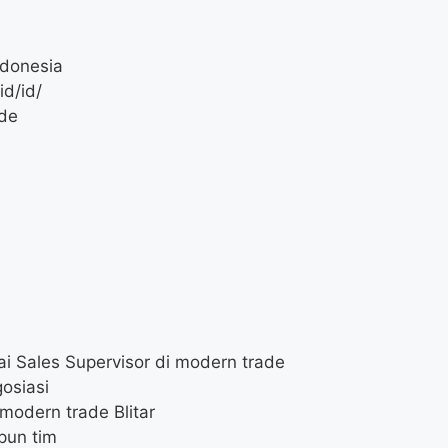
ndonesia
id/id/
ade
i Sales Supervisor di modern trade
osiasi
 modern trade Blitar
pun tim