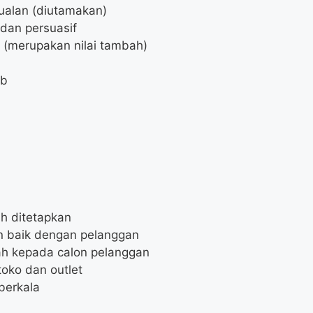
ualan (diutamakan)
dan persuasif
s (merupakan nilai tambah)
ab
ah ditetapkan
 baik dengan pelanggan
ah kepada calon pelanggan
toko dan outlet
berkala
u