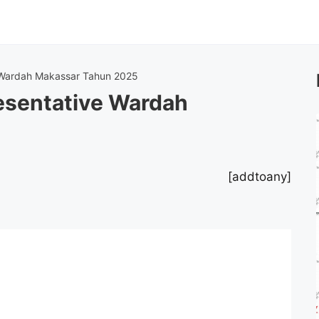
 Wardah Makassar Tahun 2025
esentative Wardah
[addtoany]