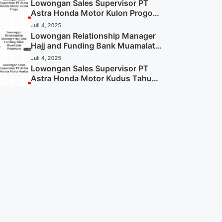
Sekarang)
Lowongan Sales Supervisor PT
Astra Honda Motor Kulon Progo
Tahun 2025 (Resmi)
Juli 4, 2025
Lowongan Relationship Manager
Hajj and Funding Bank Muamalat
Pasuruan Tahun 2025 (Apply
Juli 4, 2025
Now)
Lowongan Sales Supervisor PT
Astra Honda Motor Kudus Tahun
2025 (Lamar Sekarang)