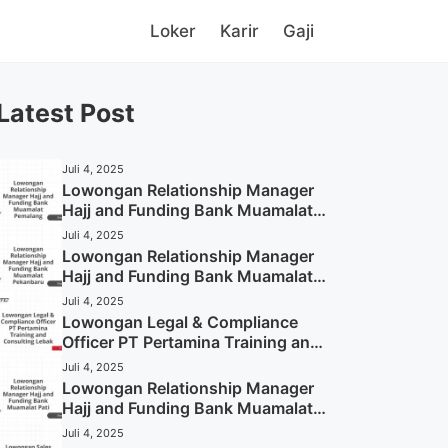
Loker
Karir
Gaji
Latest Post
Juli 4, 2025
Lowongan Relationship Manager
Hajj and Funding Bank Muamalat
Pemalang Tahun 2025
Juli 4, 2025
Lowongan Relationship Manager
Hajj and Funding Bank Muamalat
Pekanbaru Tahun 2025 (Apply
Juli 4, 2025
Now)
Lowongan Legal & Compliance
Officer PT Pertamina Training and
Consulting Lebak Tahun 2025
Juli 4, 2025
(Apply Now)
Lowongan Relationship Manager
Hajj and Funding Bank Muamalat
Pati Tahun 2025 (Lamar
Juli 4, 2025