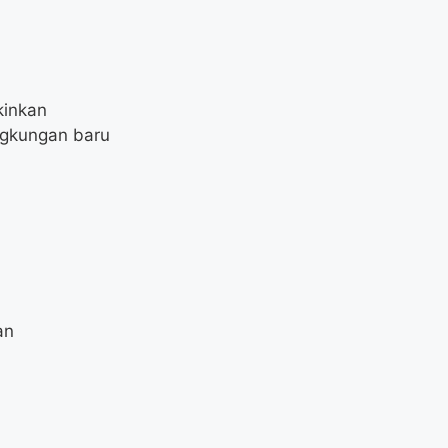
kinkan
ngkungan baru
an