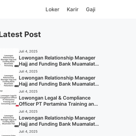
Loker
Karir
Gaji
Latest Post
Juli 4, 2025
Lowongan Relationship Manager
Hajj and Funding Bank Muamalat
Pemalang Tahun 2025
Juli 4, 2025
Lowongan Relationship Manager
Hajj and Funding Bank Muamalat
Pekanbaru Tahun 2025 (Apply
Juli 4, 2025
Now)
Lowongan Legal & Compliance
Officer PT Pertamina Training and
Consulting Lebak Tahun 2025
Juli 4, 2025
(Apply Now)
Lowongan Relationship Manager
Hajj and Funding Bank Muamalat
Pati Tahun 2025 (Lamar
Juli 4, 2025