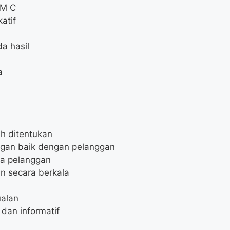
IM C
atif
da hasil
a
ah ditentukan
an baik dengan pelanggan
da pelanggan
n secara berkala
ualan
dan informatif