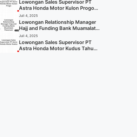
Sekarang)
Lowongan Sales Supervisor PT
Astra Honda Motor Kulon Progo
Tahun 2025 (Resmi)
Juli 4, 2025
Lowongan Relationship Manager
Hajj and Funding Bank Muamalat
Pasuruan Tahun 2025 (Apply
Juli 4, 2025
Now)
Lowongan Sales Supervisor PT
Astra Honda Motor Kudus Tahun
2025 (Lamar Sekarang)