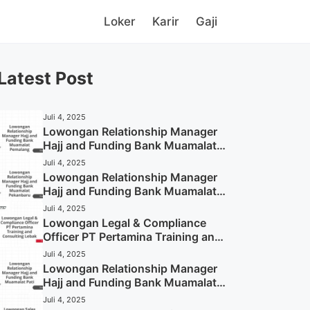
Loker
Karir
Gaji
Latest Post
Juli 4, 2025
Lowongan Relationship Manager
Hajj and Funding Bank Muamalat
Pemalang Tahun 2025
Juli 4, 2025
Lowongan Relationship Manager
Hajj and Funding Bank Muamalat
Pekanbaru Tahun 2025 (Apply
Juli 4, 2025
Now)
Lowongan Legal & Compliance
Officer PT Pertamina Training and
Consulting Lebak Tahun 2025
Juli 4, 2025
(Apply Now)
Lowongan Relationship Manager
Hajj and Funding Bank Muamalat
Pati Tahun 2025 (Lamar
Juli 4, 2025