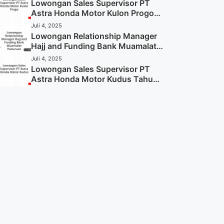
Sekarang)
Lowongan Sales Supervisor PT
Astra Honda Motor Kulon Progo
Tahun 2025 (Resmi)
Juli 4, 2025
Lowongan Relationship Manager
Hajj and Funding Bank Muamalat
Pasuruan Tahun 2025 (Apply
Juli 4, 2025
Now)
Lowongan Sales Supervisor PT
Astra Honda Motor Kudus Tahun
2025 (Lamar Sekarang)