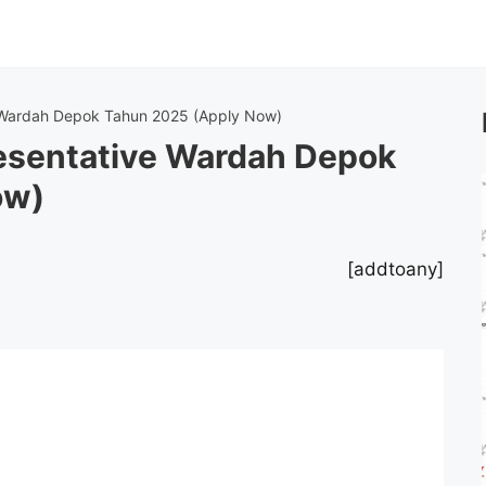
 Wardah Depok Tahun 2025 (Apply Now)
esentative Wardah Depok
ow)
[addtoany]