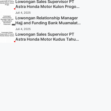
Sekarang)
Lowongan Sales Supervisor PT
Astra Honda Motor Kulon Progo
Tahun 2025 (Resmi)
Juli 4, 2025
Lowongan Relationship Manager
Hajj and Funding Bank Muamalat
Pasuruan Tahun 2025 (Apply
Juli 4, 2025
Now)
Lowongan Sales Supervisor PT
Astra Honda Motor Kudus Tahun
2025 (Lamar Sekarang)