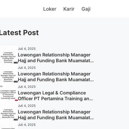
Loker
Karir
Gaji
Latest Post
Juli 4, 2025
Lowongan Relationship Manager
Hajj and Funding Bank Muamalat
Pemalang Tahun 2025
Juli 4, 2025
Lowongan Relationship Manager
Hajj and Funding Bank Muamalat
Pekanbaru Tahun 2025 (Apply
Juli 4, 2025
Now)
Lowongan Legal & Compliance
Officer PT Pertamina Training and
Consulting Lebak Tahun 2025
Juli 4, 2025
(Apply Now)
Lowongan Relationship Manager
Hajj and Funding Bank Muamalat
Pati Tahun 2025 (Lamar
Juli 4, 2025