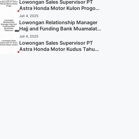
Sekarang)
Lowongan Sales Supervisor PT
Astra Honda Motor Kulon Progo
Tahun 2025 (Resmi)
Juli 4, 2025
Lowongan Relationship Manager
Hajj and Funding Bank Muamalat
Pasuruan Tahun 2025 (Apply
Juli 4, 2025
Now)
Lowongan Sales Supervisor PT
Astra Honda Motor Kudus Tahun
2025 (Lamar Sekarang)