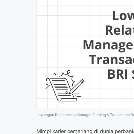
Lowongan Relationship Manager Funding & Transaction Ba
Mimpi karier cemerlang di dunia perban