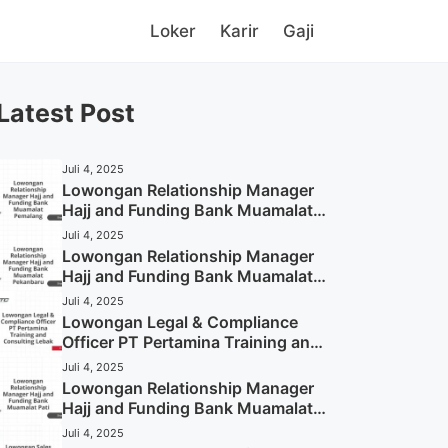
Loker
Karir
Gaji
Latest Post
Juli 4, 2025
Lowongan Relationship Manager
Hajj and Funding Bank Muamalat
Pemalang Tahun 2025
Juli 4, 2025
Lowongan Relationship Manager
Hajj and Funding Bank Muamalat
Pekanbaru Tahun 2025 (Apply
Juli 4, 2025
Now)
Lowongan Legal & Compliance
Officer PT Pertamina Training and
Consulting Lebak Tahun 2025
Juli 4, 2025
(Apply Now)
Lowongan Relationship Manager
Hajj and Funding Bank Muamalat
Pati Tahun 2025 (Lamar
Juli 4, 2025