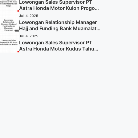
Sekarang)
Lowongan Sales Supervisor PT
Astra Honda Motor Kulon Progo
Tahun 2025 (Resmi)
Juli 4, 2025
Lowongan Relationship Manager
Hajj and Funding Bank Muamalat
Pasuruan Tahun 2025 (Apply
Juli 4, 2025
Now)
Lowongan Sales Supervisor PT
Astra Honda Motor Kudus Tahun
2025 (Lamar Sekarang)