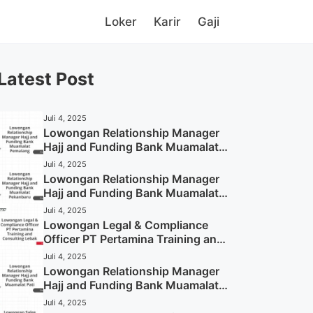
Loker
Karir
Gaji
Latest Post
Juli 4, 2025
Lowongan Relationship Manager
Hajj and Funding Bank Muamalat
Pemalang Tahun 2025
Juli 4, 2025
Lowongan Relationship Manager
Hajj and Funding Bank Muamalat
Pekanbaru Tahun 2025 (Apply
Juli 4, 2025
Now)
Lowongan Legal & Compliance
Officer PT Pertamina Training and
Consulting Lebak Tahun 2025
Juli 4, 2025
(Apply Now)
Lowongan Relationship Manager
Hajj and Funding Bank Muamalat
Pati Tahun 2025 (Lamar
Juli 4, 2025