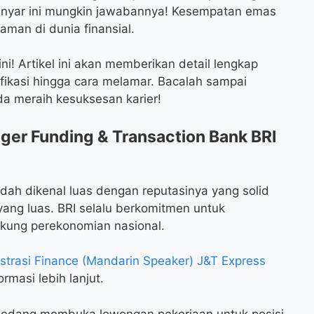
anyar ini mungkin jawabannya! Kesempatan emas
man di dunia finansial.
i! Artikel ini akan memberikan detail lengkap
lifikasi hingga cara melamar. Bacalah sampai
a meraih kesuksesan karier!
er Funding & Transaction Bank BRI
udah dikenal luas dengan reputasinya yang solid
ng luas. BRI selalu berkomitmen untuk
kung perekonomian nasional.
trasi Finance (Mandarin Speaker) J&T Express
rmasi lebih lanjut.
 sedang membuka lowongan pekerjaan untuk posisi