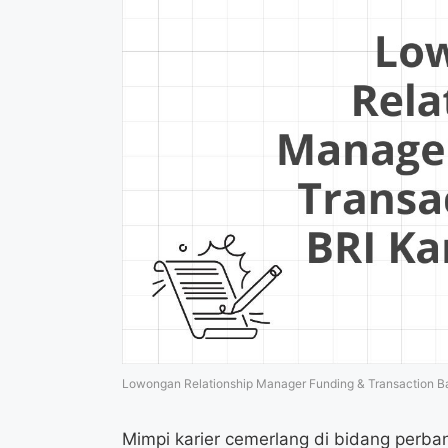
Lowongan Relationship Manager Funding & Transaction B
Mimpi karier cemerlang di bidang perba