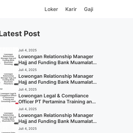
Loker
Karir
Gaji
Latest Post
Juli 4, 2025
Lowongan Relationship Manager
Hajj and Funding Bank Muamalat
Pemalang Tahun 2025
Juli 4, 2025
Lowongan Relationship Manager
Hajj and Funding Bank Muamalat
Pekanbaru Tahun 2025 (Apply
Juli 4, 2025
Now)
Lowongan Legal & Compliance
Officer PT Pertamina Training and
Consulting Lebak Tahun 2025
Juli 4, 2025
(Apply Now)
Lowongan Relationship Manager
Hajj and Funding Bank Muamalat
Pati Tahun 2025 (Lamar
Juli 4, 2025