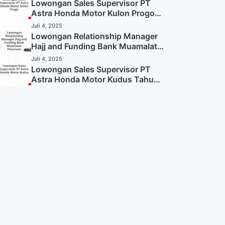
Sekarang)
Lowongan Sales Supervisor PT
Astra Honda Motor Kulon Progo
Tahun 2025 (Resmi)
Juli 4, 2025
Lowongan Relationship Manager
Hajj and Funding Bank Muamalat
Pasuruan Tahun 2025 (Apply
Juli 4, 2025
Now)
Lowongan Sales Supervisor PT
Astra Honda Motor Kudus Tahun
2025 (Lamar Sekarang)