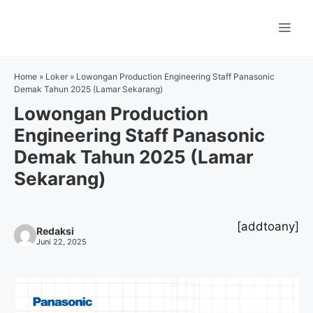
Langsung
ke
Me
isi
Home
»
Loker
»
Lowongan Production Engineering Staff Panasonic
Demak Tahun 2025 (Lamar Sekarang)
Lowongan Production
Engineering Staff Panasonic
Demak Tahun 2025 (Lamar
Sekarang)
[addtoany]
Redaksi
Juni 22, 2025