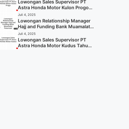
Sekarang)
Lowongan Sales Supervisor PT
Astra Honda Motor Kulon Progo
Tahun 2025 (Resmi)
Juli 4, 2025
Lowongan Relationship Manager
Hajj and Funding Bank Muamalat
Pasuruan Tahun 2025 (Apply
Juli 4, 2025
Now)
Lowongan Sales Supervisor PT
Astra Honda Motor Kudus Tahun
2025 (Lamar Sekarang)