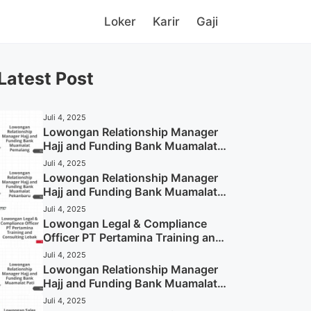
Loker
Karir
Gaji
Latest Post
Juli 4, 2025
Lowongan Relationship Manager
Hajj and Funding Bank Muamalat
Pemalang Tahun 2025
Juli 4, 2025
Lowongan Relationship Manager
Hajj and Funding Bank Muamalat
Pekanbaru Tahun 2025 (Apply
Juli 4, 2025
Now)
Lowongan Legal & Compliance
Officer PT Pertamina Training and
Consulting Lebak Tahun 2025
Juli 4, 2025
(Apply Now)
Lowongan Relationship Manager
Hajj and Funding Bank Muamalat
Pati Tahun 2025 (Lamar
Juli 4, 2025