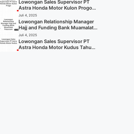
Sekarang)
Lowongan Sales Supervisor PT
Astra Honda Motor Kulon Progo
Tahun 2025 (Resmi)
Juli 4, 2025
Lowongan Relationship Manager
Hajj and Funding Bank Muamalat
Pasuruan Tahun 2025 (Apply
Juli 4, 2025
Now)
Lowongan Sales Supervisor PT
Astra Honda Motor Kudus Tahun
2025 (Lamar Sekarang)