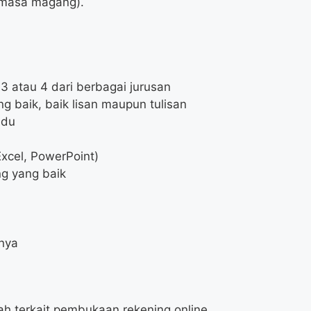
a masa magang).
3 atau 4 dari berbagai jurusan
 baik, baik lisan maupun tulisan
idu
Excel, PowerPoint)
g yang baik
rnya
 terkait pembukaan rekening online