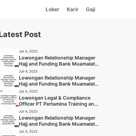
Loker
Karir
Gaji
Latest Post
Juli 4, 2025
Lowongan Relationship Manager
Hajj and Funding Bank Muamalat
Pemalang Tahun 2025
Juli 4, 2025
Lowongan Relationship Manager
Hajj and Funding Bank Muamalat
Pekanbaru Tahun 2025 (Apply
Juli 4, 2025
Now)
Lowongan Legal & Compliance
Officer PT Pertamina Training and
Consulting Lebak Tahun 2025
Juli 4, 2025
(Apply Now)
Lowongan Relationship Manager
Hajj and Funding Bank Muamalat
Pati Tahun 2025 (Lamar
Juli 4, 2025