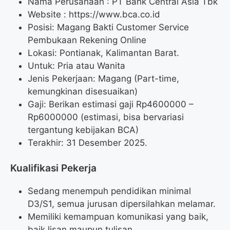
Nama Perusahaan :
PT Bank Central Asia Tbk
Website :
https://www.bca.co.id
Posisi: Magang Bakti Customer Service
Pembukaan Rekening Online
Lokasi: Pontianak, Kalimantan Barat.
Untuk: Pria atau Wanita
Jenis Pekerjaan: Magang (Part-time,
kemungkinan disesuaikan)
Gaji: Berikan estimasi gaji Rp
4600000
–
Rp
6000000
(estimasi, bisa bervariasi
tergantung kebijakan BCA)
Terakhir: 31 Desember 2025.
Kualifikasi Pekerja
Sedang menempuh pendidikan minimal
D3/S1, semua jurusan dipersilahkan melamar.
Memiliki kemampuan komunikasi yang baik,
baik lisan maupun tulisan.