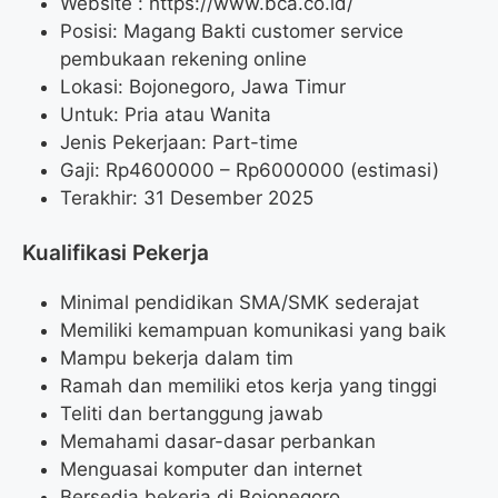
Website :
https://www.bca.co.id/
Posisi: Magang Bakti customer service
pembukaan rekening online
Lokasi: Bojonegoro, Jawa Timur
Untuk: Pria atau Wanita
Jenis Pekerjaan: Part-time
Gaji: Rp
4600000
– Rp
6000000
(estimasi)
Terakhir: 31 Desember 2025
Kualifikasi Pekerja
Minimal pendidikan SMA/SMK sederajat
Memiliki kemampuan komunikasi yang baik
Mampu bekerja dalam tim
Ramah dan memiliki etos kerja yang tinggi
Teliti dan bertanggung jawab
Memahami dasar-dasar perbankan
Menguasai komputer dan internet
Bersedia bekerja di Bojonegoro