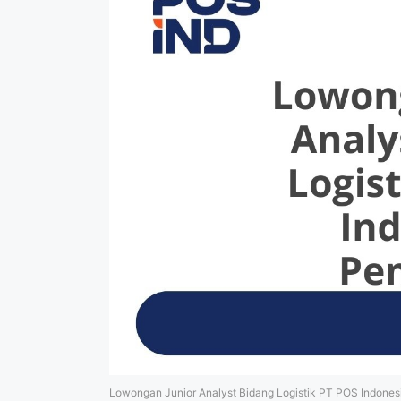
Lowongan Junior Analyst Bidang Logistik PT POS Indone