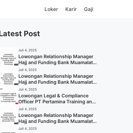
Loker
Karir
Gaji
Latest Post
Juli 4, 2025
Lowongan Relationship Manager
Hajj and Funding Bank Muamalat
Pemalang Tahun 2025
Juli 4, 2025
Lowongan Relationship Manager
Hajj and Funding Bank Muamalat
Pekanbaru Tahun 2025 (Apply
Juli 4, 2025
Now)
Lowongan Legal & Compliance
Officer PT Pertamina Training and
Consulting Lebak Tahun 2025
Juli 4, 2025
(Apply Now)
Lowongan Relationship Manager
Hajj and Funding Bank Muamalat
Pati Tahun 2025 (Lamar
Juli 4, 2025