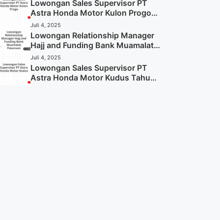
Sekarang)
Lowongan Sales Supervisor PT
Astra Honda Motor Kulon Progo
Tahun 2025 (Resmi)
Juli 4, 2025
Lowongan Relationship Manager
Hajj and Funding Bank Muamalat
Pasuruan Tahun 2025 (Apply
Juli 4, 2025
Now)
Lowongan Sales Supervisor PT
Astra Honda Motor Kudus Tahun
2025 (Lamar Sekarang)