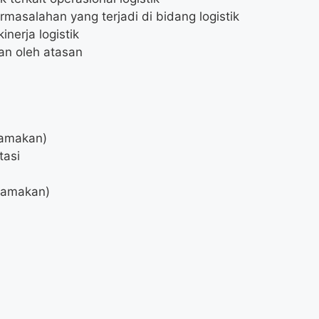
asalahan yang terjadi di bidang logistik
nerja logistik
an oleh atasan
tamakan)
tasi
tamakan)