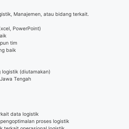
istik, Manajemen, atau bidang terkait.
Excel, PowerPoint)
aik
pun tim
ng baik
 logistik (diutamakan)
, Jawa Tengah
ait data logistik
engoptimalan proses logistik
terkait operasional logistik