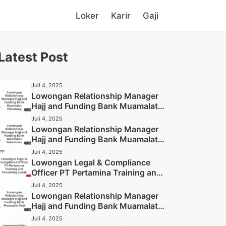
Loker
Karir
Gaji
Latest Post
Juli 4, 2025
Lowongan Relationship Manager
Hajj and Funding Bank Muamalat
Pemalang Tahun 2025
Juli 4, 2025
Lowongan Relationship Manager
Hajj and Funding Bank Muamalat
Pekanbaru Tahun 2025 (Apply
Juli 4, 2025
Now)
Lowongan Legal & Compliance
Officer PT Pertamina Training and
Consulting Lebak Tahun 2025
Juli 4, 2025
(Apply Now)
Lowongan Relationship Manager
Hajj and Funding Bank Muamalat
Pati Tahun 2025 (Lamar
Juli 4, 2025