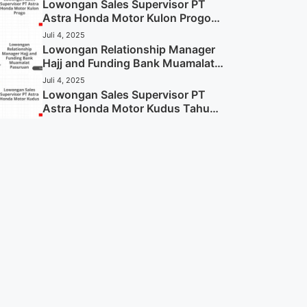
Sekarang)
Lowongan Sales Supervisor PT
Astra Honda Motor Kulon Progo
Tahun 2025 (Resmi)
Juli 4, 2025
Lowongan Relationship Manager
Hajj and Funding Bank Muamalat
Pasuruan Tahun 2025 (Apply
Juli 4, 2025
Now)
Lowongan Sales Supervisor PT
Astra Honda Motor Kudus Tahun
2025 (Lamar Sekarang)