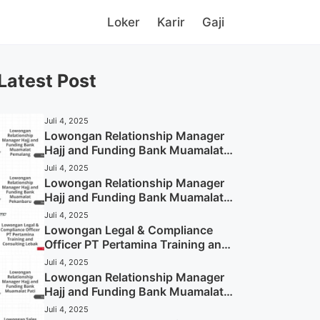
Loker
Karir
Gaji
Latest Post
Juli 4, 2025
Lowongan Relationship Manager
Hajj and Funding Bank Muamalat
Pemalang Tahun 2025
Juli 4, 2025
Lowongan Relationship Manager
Hajj and Funding Bank Muamalat
Pekanbaru Tahun 2025 (Apply
Juli 4, 2025
Now)
Lowongan Legal & Compliance
Officer PT Pertamina Training and
Consulting Lebak Tahun 2025
Juli 4, 2025
(Apply Now)
Lowongan Relationship Manager
Hajj and Funding Bank Muamalat
Pati Tahun 2025 (Lamar
Juli 4, 2025