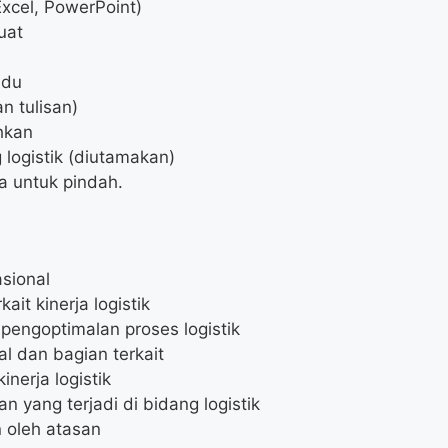
Excel, PowerPoint)
uat
idu
n tulisan)
hkan
 logistik (diutamakan)
ia untuk pindah.
asional
it kinerja logistik
engoptimalan proses logistik
l dan bagian terkait
nerja logistik
 yang terjadi di bidang logistik
n oleh atasan