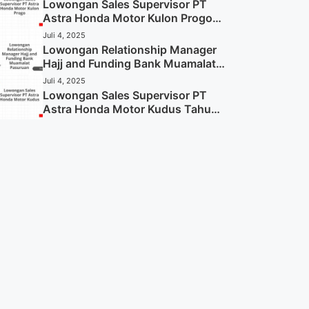
Sekarang)
Lowongan Sales Supervisor PT
Astra Honda Motor Kulon Progo
Tahun 2025 (Resmi)
Juli 4, 2025
Lowongan Relationship Manager
Hajj and Funding Bank Muamalat
Pasuruan Tahun 2025 (Apply
Juli 4, 2025
Now)
Lowongan Sales Supervisor PT
Astra Honda Motor Kudus Tahun
2025 (Lamar Sekarang)