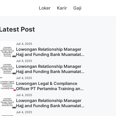
Loker
Karir
Gaji
Latest Post
Juli 4, 2025
Lowongan Relationship Manager
Hajj and Funding Bank Muamalat
Pemalang Tahun 2025
Juli 4, 2025
Lowongan Relationship Manager
Hajj and Funding Bank Muamalat
Pekanbaru Tahun 2025 (Apply
Juli 4, 2025
Now)
Lowongan Legal & Compliance
Officer PT Pertamina Training and
Consulting Lebak Tahun 2025
Juli 4, 2025
(Apply Now)
Lowongan Relationship Manager
Hajj and Funding Bank Muamalat
Pati Tahun 2025 (Lamar
Juli 4, 2025