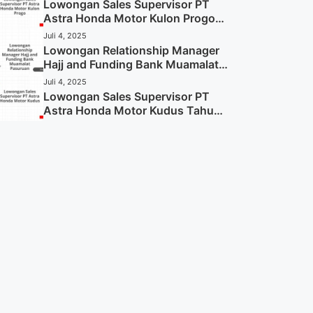
Sekarang)
Lowongan Sales Supervisor PT
Astra Honda Motor Kulon Progo
Tahun 2025 (Resmi)
Juli 4, 2025
Lowongan Relationship Manager
Hajj and Funding Bank Muamalat
Pasuruan Tahun 2025 (Apply
Juli 4, 2025
Now)
Lowongan Sales Supervisor PT
Astra Honda Motor Kudus Tahun
2025 (Lamar Sekarang)