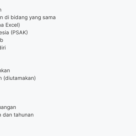
n
un di bidang yang sama
a Excel)
esia (PSAK)
ab
iri
hkan
an (diutamakan)
uangan
n dan tahunan