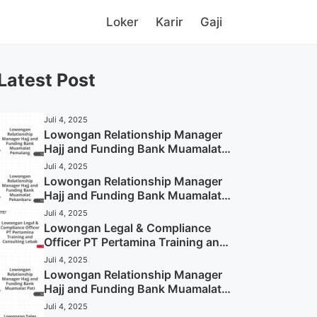
Loker
Karir
Gaji
Latest Post
Juli 4, 2025
Lowongan Relationship Manager
Hajj and Funding Bank Muamalat
Pemalang Tahun 2025
Juli 4, 2025
Lowongan Relationship Manager
Hajj and Funding Bank Muamalat
Pekanbaru Tahun 2025 (Apply
Juli 4, 2025
Now)
Lowongan Legal & Compliance
Officer PT Pertamina Training and
Consulting Lebak Tahun 2025
Juli 4, 2025
(Apply Now)
Lowongan Relationship Manager
Hajj and Funding Bank Muamalat
Pati Tahun 2025 (Lamar
Juli 4, 2025