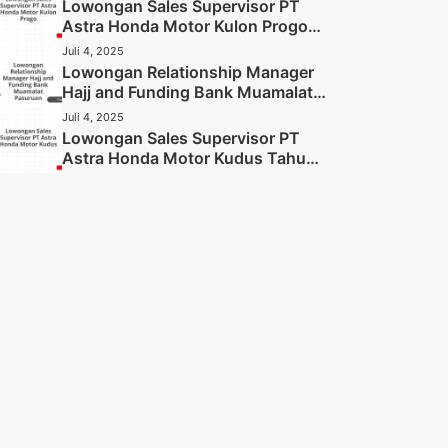
Sekarang)
Lowongan Sales Supervisor PT
Astra Honda Motor Kulon Progo
Tahun 2025 (Resmi)
Juli 4, 2025
Lowongan Relationship Manager
Hajj and Funding Bank Muamalat
Pasuruan Tahun 2025 (Apply
Juli 4, 2025
Now)
Lowongan Sales Supervisor PT
Astra Honda Motor Kudus Tahun
2025 (Lamar Sekarang)