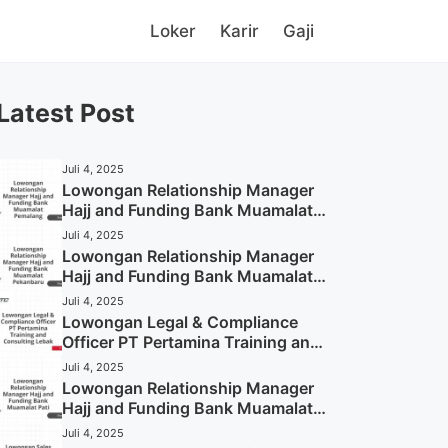
Loker
Karir
Gaji
Latest Post
Juli 4, 2025
Lowongan Relationship Manager
Hajj and Funding Bank Muamalat
Pemalang Tahun 2025
Juli 4, 2025
Lowongan Relationship Manager
Hajj and Funding Bank Muamalat
Pekanbaru Tahun 2025 (Apply
Juli 4, 2025
Now)
Lowongan Legal & Compliance
Officer PT Pertamina Training and
Consulting Lebak Tahun 2025
Juli 4, 2025
(Apply Now)
Lowongan Relationship Manager
Hajj and Funding Bank Muamalat
Pati Tahun 2025 (Lamar
Juli 4, 2025