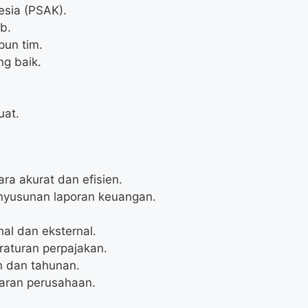
sia (PSAK).
b.
pun tim.
g baik.
uat.
a akurat dan efisien.
enyusunan laporan keuangan.
al dan eksternal.
aturan perpajakan.
 dan tahunan.
aran perusahaan.