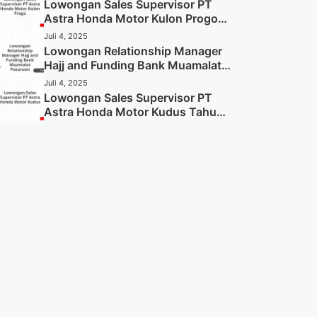
Sekarang)
Lowongan Sales Supervisor PT
Astra Honda Motor Kulon Progo
Tahun 2025 (Resmi)
Juli 4, 2025
Lowongan Relationship Manager
Hajj and Funding Bank Muamalat
Pasuruan Tahun 2025 (Apply
Juli 4, 2025
Now)
Lowongan Sales Supervisor PT
Astra Honda Motor Kudus Tahun
2025 (Lamar Sekarang)