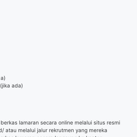
da)
jika ada)
o
erkas lamaran secara online melalui situs resmi
d/
atau melalui jalur rekrutmen yang mereka