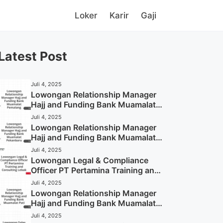
Loker
Karir
Gaji
Latest Post
Juli 4, 2025
Lowongan Relationship Manager
Hajj and Funding Bank Muamalat
Pemalang Tahun 2025
Juli 4, 2025
Lowongan Relationship Manager
Hajj and Funding Bank Muamalat
Pekanbaru Tahun 2025 (Apply
Juli 4, 2025
Now)
Lowongan Legal & Compliance
Officer PT Pertamina Training and
Consulting Lebak Tahun 2025
Juli 4, 2025
(Apply Now)
Lowongan Relationship Manager
Hajj and Funding Bank Muamalat
Pati Tahun 2025 (Lamar
Juli 4, 2025