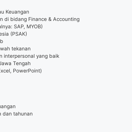
tau Keuangan
n di bidang Finance & Accounting
alnya: SAP, MYOB)
esia (PSAK)
ab
awah tekanan
 interpersonal yang baik
 Jawa Tengah
Excel, PowerPoint)
uangan
n dan tahunan