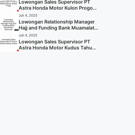
Sekarang)
Lowongan Sales Supervisor PT
Astra Honda Motor Kulon Progo
Tahun 2025 (Resmi)
Juli 4, 2025
Lowongan Relationship Manager
Hajj and Funding Bank Muamalat
Pasuruan Tahun 2025 (Apply
Juli 4, 2025
Now)
Lowongan Sales Supervisor PT
Astra Honda Motor Kudus Tahun
2025 (Lamar Sekarang)