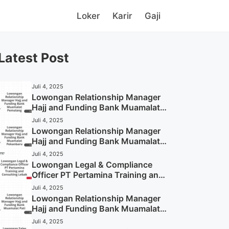
Loker
Karir
Gaji
Latest Post
Juli 4, 2025
Lowongan Relationship Manager
Hajj and Funding Bank Muamalat
Pemalang Tahun 2025
Juli 4, 2025
Lowongan Relationship Manager
Hajj and Funding Bank Muamalat
Pekanbaru Tahun 2025 (Apply
Juli 4, 2025
Now)
Lowongan Legal & Compliance
Officer PT Pertamina Training and
Consulting Lebak Tahun 2025
Juli 4, 2025
(Apply Now)
Lowongan Relationship Manager
Hajj and Funding Bank Muamalat
Pati Tahun 2025 (Lamar
Juli 4, 2025