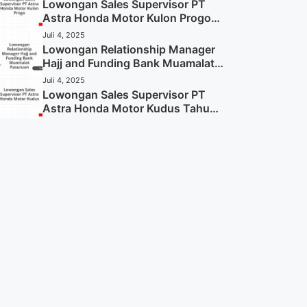
Sekarang)
Lowongan Sales Supervisor PT
Astra Honda Motor Kulon Progo
Tahun 2025 (Resmi)
Juli 4, 2025
Lowongan Relationship Manager
Hajj and Funding Bank Muamalat
Pasuruan Tahun 2025 (Apply
Juli 4, 2025
Now)
Lowongan Sales Supervisor PT
Astra Honda Motor Kudus Tahun
2025 (Lamar Sekarang)