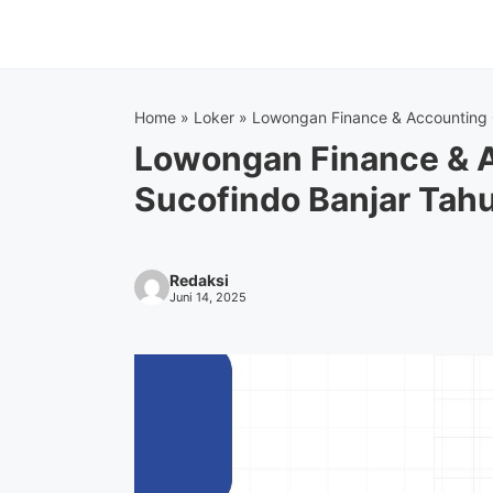
Langsung
ke
isi
Home
»
Loker
»
Lowongan Finance & Accounting O
Lowongan Finance & A
Sucofindo Banjar Tah
Redaksi
Juni 14, 2025