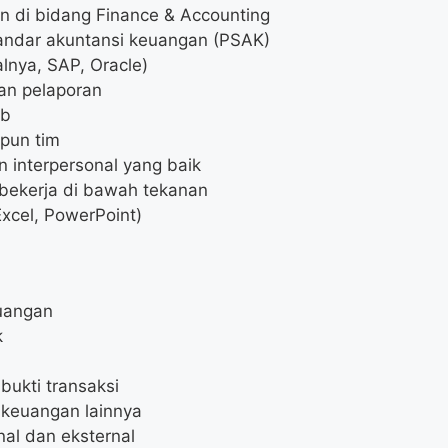
n di bidang Finance & Accounting
andar akuntansi keuangan (PSAK)
lnya, SAP, Oracle)
an pelaporan
ab
pun tim
 interpersonal yang baik
 bekerja di bawah tekanan
Excel, PowerPoint)
uangan
k
bukti transaksi
 keuangan lainnya
al dan eksternal