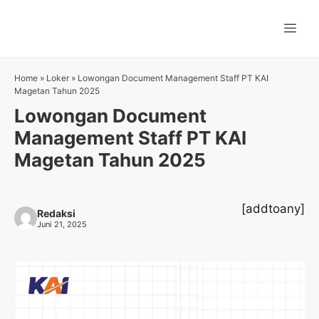
Langsung
ke
Me
isi
Home
»
Loker
»
Lowongan Document Management Staff PT KAI
Magetan Tahun 2025
Lowongan Document
Management Staff PT KAI
Magetan Tahun 2025
[addtoany]
Redaksi
Juni 21, 2025