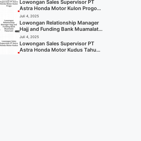
Sekarang)
Lowongan Sales Supervisor PT
Astra Honda Motor Kulon Progo
Tahun 2025 (Resmi)
Juli 4, 2025
Lowongan Relationship Manager
Hajj and Funding Bank Muamalat
Pasuruan Tahun 2025 (Apply
Juli 4, 2025
Now)
Lowongan Sales Supervisor PT
Astra Honda Motor Kudus Tahun
2025 (Lamar Sekarang)