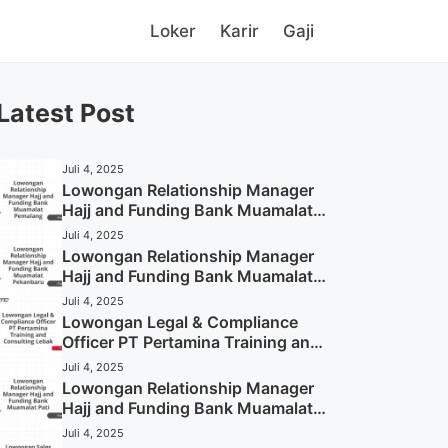
Loker
Karir
Gaji
Latest Post
Juli 4, 2025
Lowongan Relationship Manager
Hajj and Funding Bank Muamalat
Pemalang Tahun 2025
Juli 4, 2025
Lowongan Relationship Manager
Hajj and Funding Bank Muamalat
Pekanbaru Tahun 2025 (Apply
Juli 4, 2025
Now)
Lowongan Legal & Compliance
Officer PT Pertamina Training and
Consulting Lebak Tahun 2025
Juli 4, 2025
(Apply Now)
Lowongan Relationship Manager
Hajj and Funding Bank Muamalat
Pati Tahun 2025 (Lamar
Juli 4, 2025