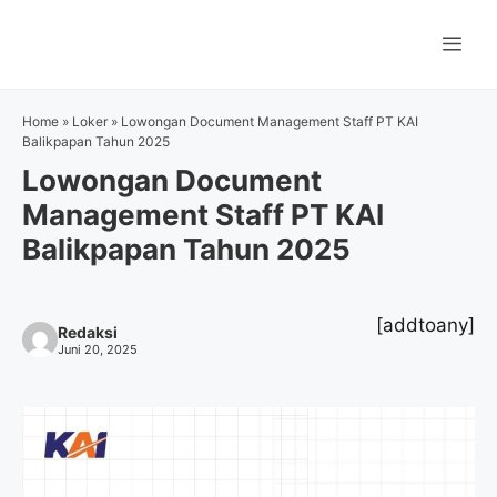
Langsung
ke
Me
isi
Home
»
Loker
»
Lowongan Document Management Staff PT KAI
Balikpapan Tahun 2025
Lowongan Document
Management Staff PT KAI
Balikpapan Tahun 2025
[addtoany]
Redaksi
Juni 20, 2025