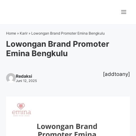
Langsung
ke
Me
isi
Home
»
Karir
»
Lowongan Brand Promoter Emina Bengkulu
Lowongan Brand Promoter
Emina Bengkulu
[addtoany]
Redaksi
Juni 12, 2025