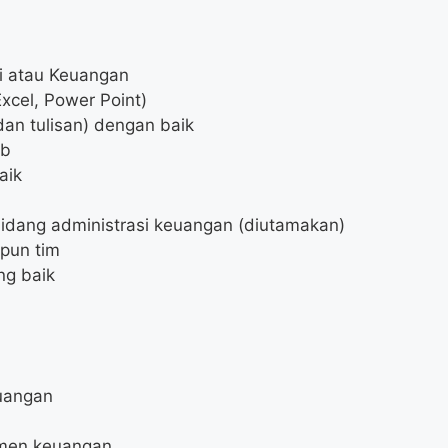
i atau Keuangan
xcel, Power Point)
an tulisan) dengan baik
ab
aik
bidang administrasi keuangan (diutamakan)
pun tim
ng baik
uangan
umen keuangan