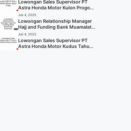
Sekarang)
Lowongan Sales Supervisor PT
Astra Honda Motor Kulon Progo
Tahun 2025 (Resmi)
Juli 4, 2025
Lowongan Relationship Manager
Hajj and Funding Bank Muamalat
Pasuruan Tahun 2025 (Apply
Juli 4, 2025
Now)
Lowongan Sales Supervisor PT
Astra Honda Motor Kudus Tahun
2025 (Lamar Sekarang)