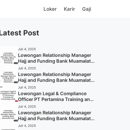
Loker
Karir
Gaji
Latest Post
Juli 4, 2025
Lowongan Relationship Manager
Hajj and Funding Bank Muamalat
Pemalang Tahun 2025
Juli 4, 2025
Lowongan Relationship Manager
Hajj and Funding Bank Muamalat
Pekanbaru Tahun 2025 (Apply
Juli 4, 2025
Now)
Lowongan Legal & Compliance
Officer PT Pertamina Training and
Consulting Lebak Tahun 2025
Juli 4, 2025
(Apply Now)
Lowongan Relationship Manager
Hajj and Funding Bank Muamalat
Pati Tahun 2025 (Lamar
Juli 4, 2025