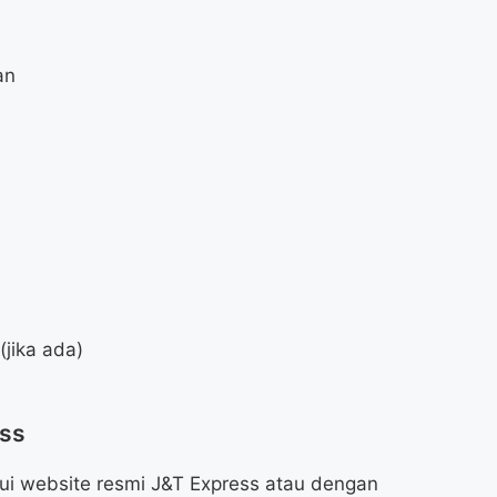
an
jika ada)
ess
ui website resmi J&T Express atau dengan